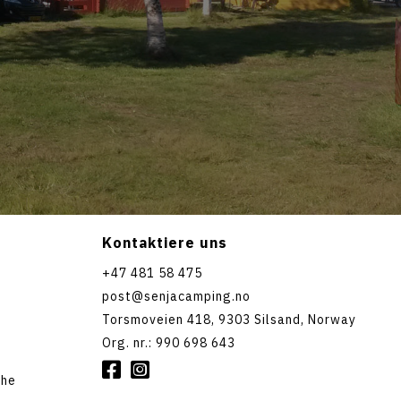
Kontaktiere uns
+47 481 58 475
post@senjacamping.no
Torsmoveien 418, 9303 Silsand, Norway
Org. nr.: 990 698 643


che